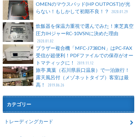
OMENのマウスパッド(HP OUTPOST)が光
らない！もしかして初期不良！？
2020.01.29
炊飯器を保温力重視で選んでみた！東芝真空
圧力IHジャーRC-10VSNに決めた理由
2020.01.02
ブラザー複合機「MFC-J738DN」はPC-FAX
受信が超便利！PDFファイルでの保存がオー
トマティックに！
2019.11.12
旅亭 萬葉（石川県辰口温泉）で一泊旅行！
露天風呂付（メゾネットタイプ）客室は最
高！
2019.06.26
カテゴリー
トレーディングカード