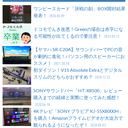
ワンピースカード「決戦の刻」BOX開封結果
発表！
2026.06.09
ドコモでんき改悪！Greenの場合は赤字にな
る可能性が出てくるので要注意！
2023.03.15
【ヤマハ SR-C20A】サウンドバーでPCの音
が劇的に進化！パソコン用のスピーカーにお
ススメ！
2021.10.18
初ダイソン！V11 Absolute Extraとデジタル
スリムのどちらがおすすめ？
2020.12.22
SONYサウンドバー「HT-X8500」レビュー
購入までの経緯と実際に使ってみた感想！
2020.06.10
4Kテレビ「SONY ブラビア KJ-55X8000H」
を購入！Amazonプライムビデオが大迫力で
観られるようになったぞ！
2020.06.03