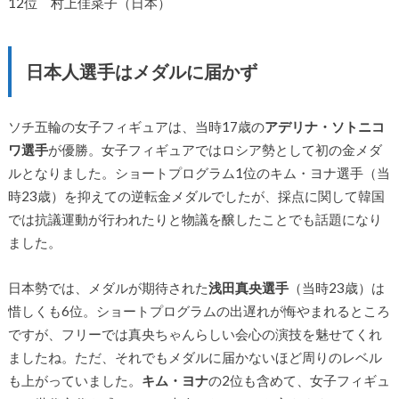
12位 村上佳菜子（日本）
日本人選手はメダルに届かず
ソチ五輪の女子フィギュアは、当時17歳の
アデリナ・ソトニコ
ワ選手
が優勝。女子フィギュアではロシア勢として初の金メダ
ルとなりました。ショートプログラム1位のキム・ヨナ選手（当
時23歳）を抑えての逆転金メダルでしたが、採点に関して韓国
では抗議運動が行われたりと物議を醸したことでも話題になり
ました。
日本勢では、メダルが期待された
浅田真央選手
（当時23歳）は
惜しくも6位。ショートプログラムの出遅れが悔やまれるところ
ですが、フリーでは真央ちゃんらしい会心の演技を魅せてくれ
ましたね。ただ、それでもメダルに届かないほど周りのレベル
も上がっていました。
キム・ヨナ
の2位も含めて、女子フィギュ