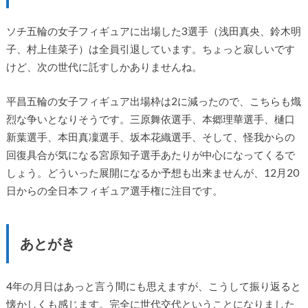
ソチ五輪の女子フィギュアに出場した3選手（浅田真央、鈴木明
子、村上佳菜子）は全員引退しています。ちょっと寂しいです
けど、次の世代に託すしかありませんね。
平昌五輪の女子フィギュア出場枠は2に減ったので、こちらも熾
烈な争いとなりそうです。三原舞依選手、本郷理華選手、樋口
新葉選手、本田真凜選手、坂本花織選手、そして、怪我からの
回復具合が気になる宮原知子選手あたりが中心になってくるで
しょう。どういった展開になるか予想も出来ませんが、12月20
日からの全日本フィギュア選手権に注目です。
あとがき
4年の月日はあっと言う間にも思えますが、こうして振り返ると
懐かしくも感じます。完全に世代交代ということになりました