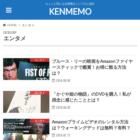
ちょっと気になる情報をシンプルに紹介
KENMEMO
HOME
エンタメ
CATEGORY
エンタメ
エンタメ
ブルース・リーの映画をAmazonファイヤ
ースティックで鑑賞！お得に観る方法
は？
2018.09.05
エンタメ
「かぐや姫の物語」のDVDを購入！私が
残念に感じたこととは？
2018.06.03
エンタメ
Amazonプライムビデオのレンタル方法
は？ウォーキングデッドは無料？有料？
2018.01.17