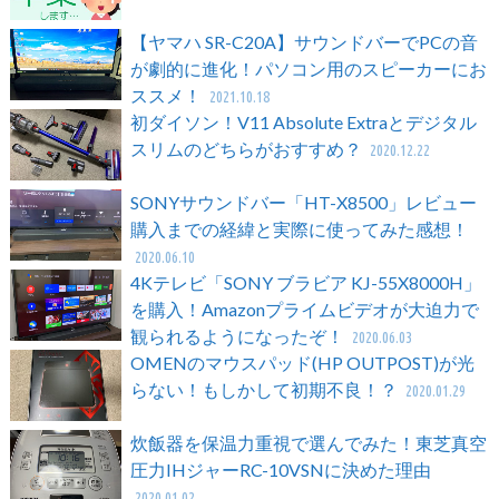
【ヤマハ SR-C20A】サウンドバーでPCの音
が劇的に進化！パソコン用のスピーカーにお
ススメ！
2021.10.18
初ダイソン！V11 Absolute Extraとデジタル
スリムのどちらがおすすめ？
2020.12.22
SONYサウンドバー「HT-X8500」レビュー
購入までの経緯と実際に使ってみた感想！
2020.06.10
4Kテレビ「SONY ブラビア KJ-55X8000H」
を購入！Amazonプライムビデオが大迫力で
観られるようになったぞ！
2020.06.03
OMENのマウスパッド(HP OUTPOST)が光
らない！もしかして初期不良！？
2020.01.29
炊飯器を保温力重視で選んでみた！東芝真空
圧力IHジャーRC-10VSNに決めた理由
2020.01.02