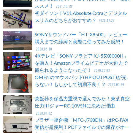
ススメ！
2021.10.18
初ダイソン！V11 Absolute Extraとデジタル
スリムのどちらがおすすめ？
2020.12.22
SONYサウンドバー「HT-X8500」レビュー
購入までの経緯と実際に使ってみた感想！
2020.06.10
4Kテレビ「SONY ブラビア KJ-55X8000H」
を購入！Amazonプライムビデオが大迫力で
観られるようになったぞ！
2020.06.03
OMENのマウスパッド(HP OUTPOST)が光
らない！もしかして初期不良！？
2020.01.29
炊飯器を保温力重視で選んでみた！東芝真空
圧力IHジャーRC-10VSNに決めた理由
2020.01.02
ブラザー複合機「MFC-J738DN」はPC-FAX
受信が超便利！PDFファイルでの保存がオー