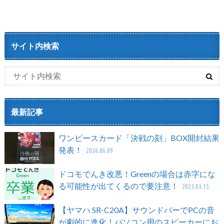
サイト内検索
最新記事
ワンピースカード「決戦の刻」BOX開封結果
発表！
2026.06.09
ドコモでんき改悪！Greenの場合は赤字にな
る可能性が出てくるので要注意！
2023.03.15
【ヤマハ SR-C20A】サウンドバーでPCの音
が劇的に進化！パソコン用のスピーカーにお