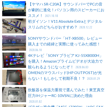
【ヤマハ SR-C20A】サウンドバーでPCの音
が劇的に進化！パソコン用のスピーカーにお
ススメ！
2021.10.18
初ダイソン！V11 Absolute Extraとデジタル
スリムのどちらがおすすめ？
2020.12.22
SONYサウンドバー「HT-X8500」レビュー
購入までの経緯と実際に使ってみた感想！
2020.06.10
4Kテレビ「SONY ブラビア KJ-55X8000H」
を購入！Amazonプライムビデオが大迫力で
観られるようになったぞ！
2020.06.03
OMENのマウスパッド(HP OUTPOST)が光
らない！もしかして初期不良！？
2020.01.29
炊飯器を保温力重視で選んでみた！東芝真空
圧力IHジャーRC-10VSNに決めた理由
2020.01.02
ブラザー複合機「MFC-J738DN」はPC-FAX