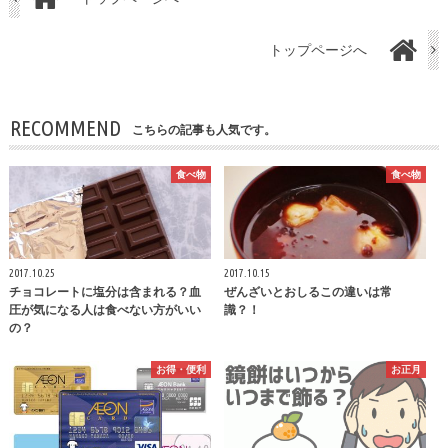
トップページへ
RECOMMEND
こちらの記事も人気です。
食べ物
食べ物
2017.10.25
2017.10.15
チョコレートに塩分は含まれる？血
ぜんざいとおしるこの違いは常
圧が気になる人は食べない方がいい
識？！
の？
お得・便利
お正月