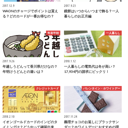
2017.12.9
2017.9.23
WAONのチャージでポイントは貰え
鏡餅はいつからいつまで飾る？一人
る？どのカードが一番お得なの？
暮らしのお正月編
年末年始
一人暮らし
2017.9.26
2018.1.12
年越しうどんって香川県だけなの？
一人暮らしの電気代は冬が高い？
年明けうどんとの違いは？
17,934円の請求にビックリ！
クレジットカード
バレンタイン・ホワイトデー
2018.2.10
2017.11.24
イオンゴールドカードのインビのタ
義理チョコのお返しにブラックサン
イミングは？どうやって確認出来
ダー？ホワイトデーにおすすめの理