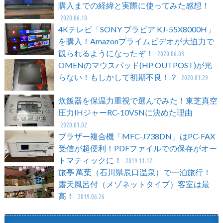
購入までの経緯と実際に使ってみた感想！
2020.06.10
4Kテレビ「SONY ブラビア KJ-55X8000H」
を購入！Amazonプライムビデオが大迫力で
観られるようになったぞ！
2020.06.03
OMENのマウスパッド(HP OUTPOST)が光
らない！もしかして初期不良！？
2020.01.29
炊飯器を保温力重視で選んでみた！東芝真空
圧力IHジャーRC-10VSNに決めた理由
2020.01.02
ブラザー複合機「MFC-J738DN」はPC-FAX
受信が超便利！PDFファイルでの保存がオー
トマティックに！
2019.11.12
旅亭 萬葉（石川県辰口温泉）で一泊旅行！
露天風呂付（メゾネットタイプ）客室は最
高！
2019.06.26