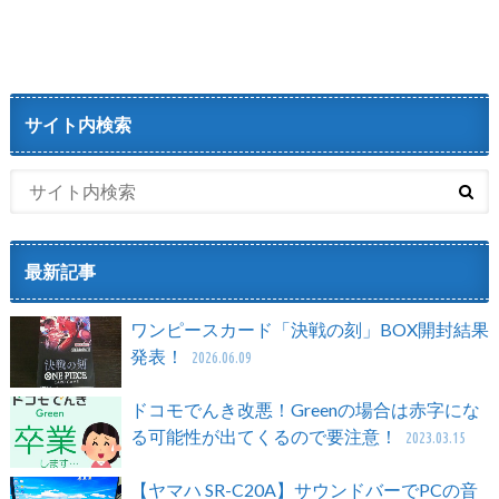
サイト内検索
最新記事
ワンピースカード「決戦の刻」BOX開封結果
発表！
2026.06.09
ドコモでんき改悪！Greenの場合は赤字にな
る可能性が出てくるので要注意！
2023.03.15
【ヤマハ SR-C20A】サウンドバーでPCの音