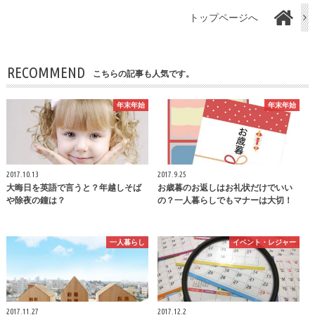
トップページへ
RECOMMEND
こちらの記事も人気です。
年末年始
年末年始
2017.10.13
2017.9.25
大晦日を英語で言うと？年越しそば
お歳暮のお返しはお礼状だけでいい
や除夜の鐘は？
の？一人暮らしでもマナーは大切！
一人暮らし
イベント・レジャー
2017.11.27
2017.12.2