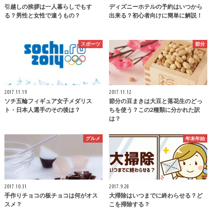
引越しの挨拶は一人暮らしでもす
ディズニーホテルの予約はいつから
る？男性と女性で違うもの？
出来る？初心者向けに簡単に解説！
スポーツ
節分
2017.11.19
2017.11.12
ソチ五輪フィギュア女子メダリス
節分の豆まきは大豆と落花生のどっ
ト・日本人選手のその後は？
ちを使う？この2種類に分かれた訳
は？
グルメ
年末年始
2017.10.31
2017.9.28
手作りチョコの板チョコは何がオス
大掃除はいつまでに終わらせる？ど
スメ？
こを掃除する？