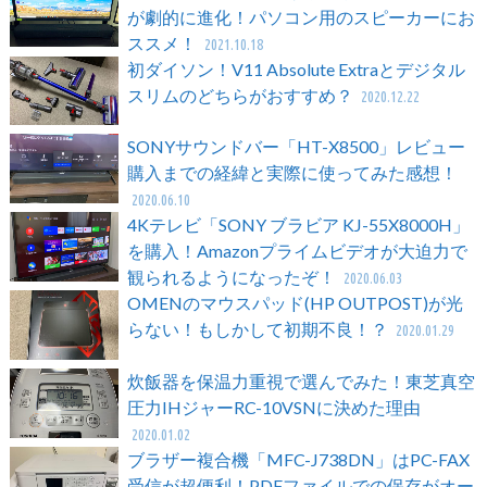
が劇的に進化！パソコン用のスピーカーにお
ススメ！
2021.10.18
初ダイソン！V11 Absolute Extraとデジタル
スリムのどちらがおすすめ？
2020.12.22
SONYサウンドバー「HT-X8500」レビュー
購入までの経緯と実際に使ってみた感想！
2020.06.10
4Kテレビ「SONY ブラビア KJ-55X8000H」
を購入！Amazonプライムビデオが大迫力で
観られるようになったぞ！
2020.06.03
OMENのマウスパッド(HP OUTPOST)が光
らない！もしかして初期不良！？
2020.01.29
炊飯器を保温力重視で選んでみた！東芝真空
圧力IHジャーRC-10VSNに決めた理由
2020.01.02
ブラザー複合機「MFC-J738DN」はPC-FAX
受信が超便利！PDFファイルでの保存がオー