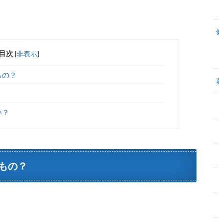
目次
[
非表示
]
もの？
い？
もの？