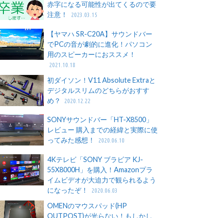
赤字になる可能性が出てくるので要
注意！
2023.03.15
【ヤマハ SR-C20A】サウンドバー
でPCの音が劇的に進化！パソコン
用のスピーカーにおススメ！
2021.10.18
初ダイソン！V11 Absolute Extraと
デジタルスリムのどちらがおすす
め？
2020.12.22
SONYサウンドバー「HT-X8500」
レビュー 購入までの経緯と実際に使
ってみた感想！
2020.06.10
4Kテレビ「SONY ブラビア KJ-
55X8000H」を購入！Amazonプラ
イムビデオが大迫力で観られるよう
になったぞ！
2020.06.03
OMENのマウスパッド(HP
OUTPOST)が光らない！もしかし