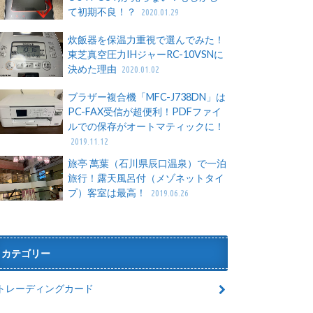
て初期不良！？
2020.01.29
炊飯器を保温力重視で選んでみた！
東芝真空圧力IHジャーRC-10VSNに
決めた理由
2020.01.02
ブラザー複合機「MFC-J738DN」は
PC-FAX受信が超便利！PDFファイ
ルでの保存がオートマティックに！
2019.11.12
旅亭 萬葉（石川県辰口温泉）で一泊
旅行！露天風呂付（メゾネットタイ
プ）客室は最高！
2019.06.26
カテゴリー
トレーディングカード