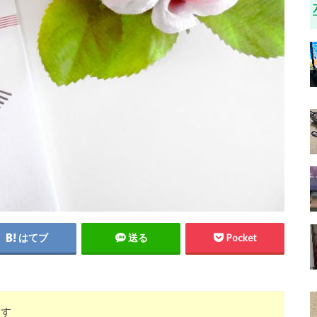
はてブ
送る
Pocket
ます