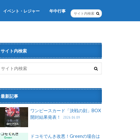
イベント・レジャー
年中行事
年末年始
お正月
節分
バレンタイン・ホワイトデー
イースター
ゴールデンウィーク
クリスマス
サイト内検索
最新記事
ワンピースカード「決戦の刻」BOX
開封結果発表！
2026.06.09
ドコモでんき改悪！Greenの場合は