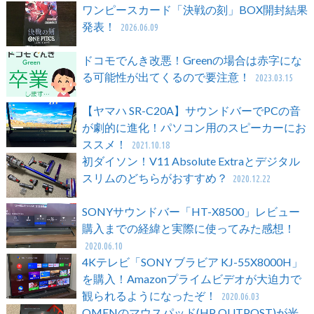
ワンピースカード「決戦の刻」BOX開封結果
発表！
2026.06.09
ドコモでんき改悪！Greenの場合は赤字にな
る可能性が出てくるので要注意！
2023.03.15
【ヤマハ SR-C20A】サウンドバーでPCの音
が劇的に進化！パソコン用のスピーカーにお
ススメ！
2021.10.18
初ダイソン！V11 Absolute Extraとデジタル
スリムのどちらがおすすめ？
2020.12.22
SONYサウンドバー「HT-X8500」レビュー
購入までの経緯と実際に使ってみた感想！
2020.06.10
4Kテレビ「SONY ブラビア KJ-55X8000H」
を購入！Amazonプライムビデオが大迫力で
観られるようになったぞ！
2020.06.03
OMENのマウスパッド(HP OUTPOST)が光