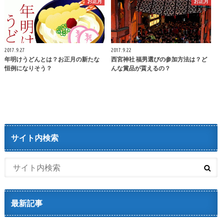
お正月
お正月
2017.9.27
2017.9.22
年明けうどんとは？お正月の新たな
西宮神社 福男選びの参加方法は？ど
恒例になりそう？
んな賞品が貰えるの？
サイト内検索
最新記事