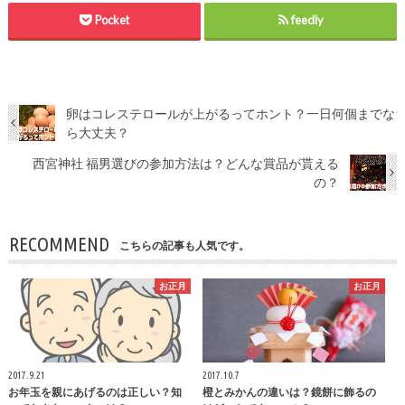
Pocket
feedly
卵はコレステロールが上がるってホント？一日何個までな
ら大丈夫？
西宮神社 福男選びの参加方法は？どんな賞品が貰える
の？
RECOMMEND
こちらの記事も人気です。
お正月
お正月
2017.9.21
2017.10.7
お年玉を親にあげるのは正しい？知
橙とみかんの違いは？鏡餅に飾るの