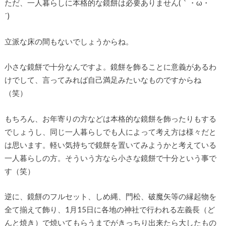
ただ、一人暮らしに本格的な鏡餅は必要ありません(｀・ω・
´)ゞ
立派な床の間もないでしょうからね。
小さな鏡餅で十分なんですよ。鏡餅を飾ることに意義があるわ
けでして、言ってみれば自己満足みたいなものですからね
（笑）
もちろん、お年寄りの方などは本格的な鏡餅を飾ったりもする
でしょうし、同じ一人暮らしでも人によって考え方は様々だと
は思います。軽い気持ちで鏡餅を置いてみようかと考えている
一人暮らしの方。そういう方なら小さな鏡餅で十分という事で
す（笑）
逆に、鏡餅のフルセット、しめ縄、門松、破魔矢等の縁起物を
全て揃えて飾り、1月15日に各地の神社で行われる左義長（ど
んと焼き）で焼いてもらうまでがきっちり出来たら大したもの