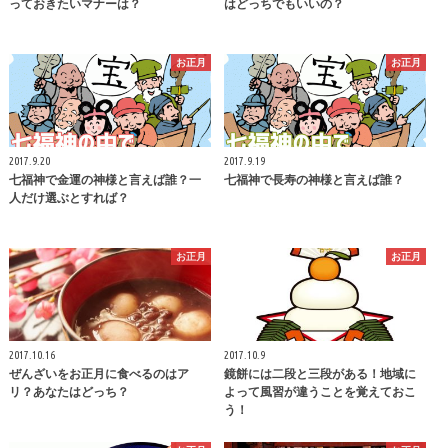
っておきたいマナーは？
はどっちでもいいの？
お正月
お正月
2017.9.20
2017.9.19
七福神で金運の神様と言えば誰？一
七福神で長寿の神様と言えば誰？
人だけ選ぶとすれば？
お正月
お正月
2017.10.16
2017.10.9
ぜんざいをお正月に食べるのはア
鏡餅には二段と三段がある！地域に
リ？あなたはどっち？
よって風習が違うことを覚えておこ
う！