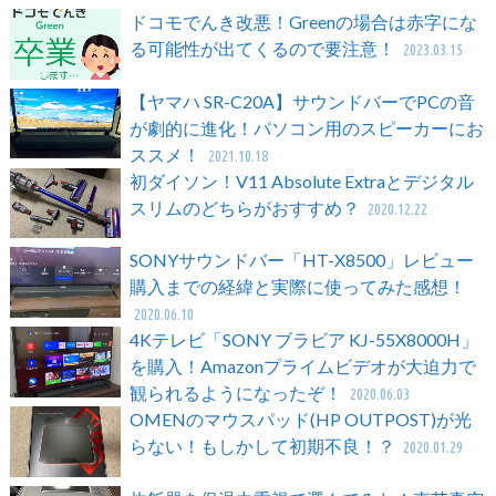
ドコモでんき改悪！Greenの場合は赤字にな
る可能性が出てくるので要注意！
2023.03.15
【ヤマハ SR-C20A】サウンドバーでPCの音
が劇的に進化！パソコン用のスピーカーにお
ススメ！
2021.10.18
初ダイソン！V11 Absolute Extraとデジタル
スリムのどちらがおすすめ？
2020.12.22
SONYサウンドバー「HT-X8500」レビュー
購入までの経緯と実際に使ってみた感想！
2020.06.10
4Kテレビ「SONY ブラビア KJ-55X8000H」
を購入！Amazonプライムビデオが大迫力で
観られるようになったぞ！
2020.06.03
OMENのマウスパッド(HP OUTPOST)が光
らない！もしかして初期不良！？
2020.01.29