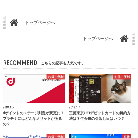
トップページへ
トップページへ
RECOMMEND
こちらの記事も人気です。
お得・便利
お得・便利
2018.1.5
2018.1.7
dポイントのステージ判定が変更に！
三菱東京UFJデビットカードの解約方
プラチナにはどんなメリットがある
法は？年会費の引落し日はいつ？
の？
お得・便利
家電