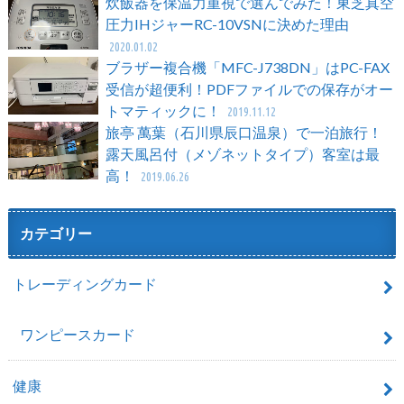
炊飯器を保温力重視で選んでみた！東芝真空
圧力IHジャーRC-10VSNに決めた理由
2020.01.02
ブラザー複合機「MFC-J738DN」はPC-FAX
受信が超便利！PDFファイルでの保存がオー
トマティックに！
2019.11.12
旅亭 萬葉（石川県辰口温泉）で一泊旅行！
露天風呂付（メゾネットタイプ）客室は最
高！
2019.06.26
カテゴリー
トレーディングカード
ワンピースカード
健康