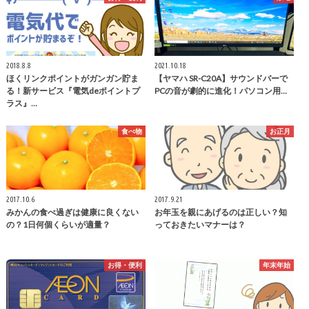
2018.8.8
2021.10.18
ほくリンクポイントがガンガン貯ま
【ヤマハ SR-C20A】サウンドバーで
る！新サービス『電気deポイントプ
PCの音が劇的に進化！パソコン用…
ラス』…
食べ物
お正月
2017.10.6
2017.9.21
みかんの食べ過ぎは健康に良くない
お年玉を親にあげるのは正しい？知
の？1日何個くらいが適量？
っておきたいマナーは？
お得・便利
年末年始