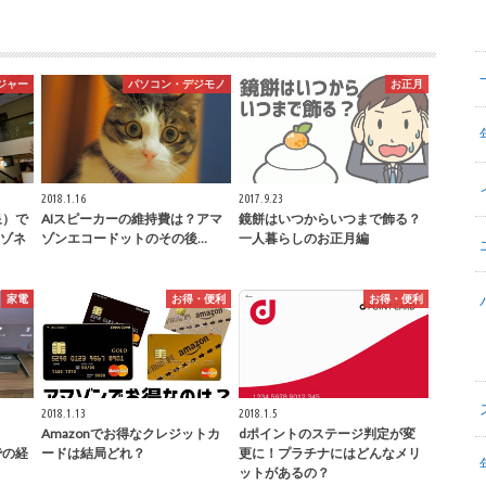
ジャー
パソコン・デジモノ
お正月
2018.1.16
2017.9.23
泉）で
AIスピーカーの維持費は？アマ
鏡餅はいつからいつまで飾る？
ゾネ
ゾンエコードットのその後…
一人暮らしのお正月編
家電
お得・便利
お得・便利
2018.1.13
2018.1.5
Amazonでお得なクレジットカ
dポイントのステージ判定が変
での経
ードは結局どれ？
更に！プラチナにはどんなメリ
ットがあるの？