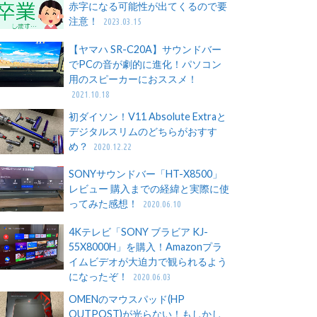
赤字になる可能性が出てくるので要
注意！
2023.03.15
【ヤマハ SR-C20A】サウンドバー
でPCの音が劇的に進化！パソコン
用のスピーカーにおススメ！
2021.10.18
初ダイソン！V11 Absolute Extraと
デジタルスリムのどちらがおすす
め？
2020.12.22
SONYサウンドバー「HT-X8500」
レビュー 購入までの経緯と実際に使
ってみた感想！
2020.06.10
4Kテレビ「SONY ブラビア KJ-
55X8000H」を購入！Amazonプラ
イムビデオが大迫力で観られるよう
になったぞ！
2020.06.03
OMENのマウスパッド(HP
OUTPOST)が光らない！もしかし