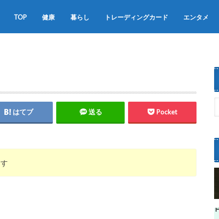
TOP
健康
暮らし
トレーディングカード
エンタメ
食べ物
お得・便利
グルメ
一人暮らし
スポーツ
はてブ
送る
Pocket
ます