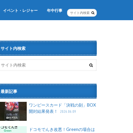
イベント・レジャー
年中行事
年末年始
お正月
節分
バレンタイン・ホワイトデー
イースター
ゴールデンウィーク
クリスマス
サイト内検索
最新記事
ワンピースカード「決戦の刻」BOX
開封結果発表！
2026.06.09
ドコモでんき改悪！Greenの場合は