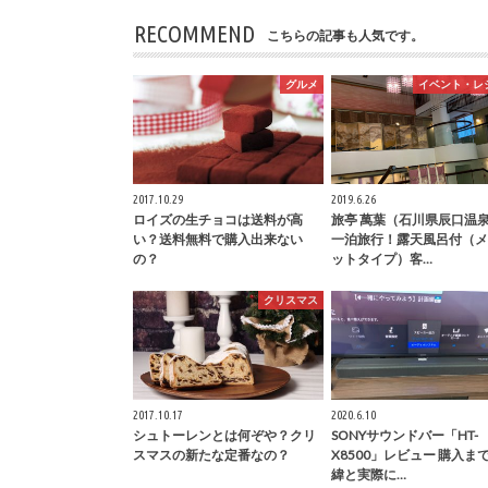
RECOMMEND
こちらの記事も人気です。
グルメ
イベント・レ
2017.10.29
2019.6.26
ロイズの生チョコは送料が高
旅亭 萬葉（石川県辰口温
い？送料無料で購入出来ない
一泊旅行！露天風呂付（メ
の？
ットタイプ）客…
クリスマス
2017.10.17
2020.6.10
シュトーレンとは何ぞや？クリ
SONYサウンドバー「HT-
スマスの新たな定番なの？
X8500」レビュー 購入ま
緯と実際に…