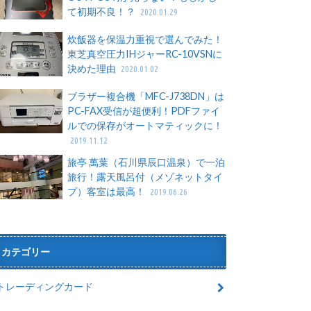
て初期不良！？
2020.01.29
炊飯器を保温力重視で選んでみた！
東芝真空圧力IHジャーRC-10VSNに
決めた理由
2020.01.02
ブラザー複合機「MFC-J738DN」は
PC-FAX受信が超便利！PDFファイ
ルでの保存がオートマティックに！
2019.11.12
旅亭 萬葉（石川県辰口温泉）で一泊
旅行！露天風呂付（メゾネットタイ
プ）客室は最高！
2019.06.26
カテゴリー
トレーディングカード