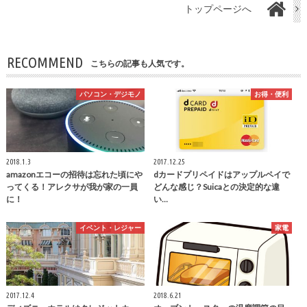
トップページへ
RECOMMEND
こちらの記事も人気です。
パソコン・デジモノ
お得・便利
2018.1.3
2017.12.25
amazonエコーの招待は忘れた頃にや
dカードプリペイドはアップルペイで
ってくる！アレクサが我が家の一員
どんな感じ？Suicaとの決定的な違
に！
い…
イベント・レジャー
家電
2017.12.4
2018.6.21