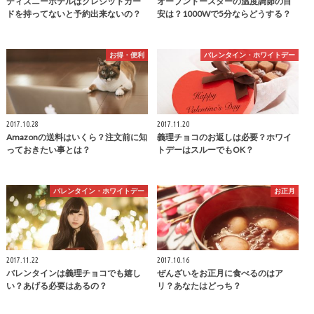
ディズニーホテルはクレジットカー
オーブントースターの温度調節の目
ドを持ってないと予約出来ないの？
安は？1000Wで5分ならどうする？
お得・便利
バレンタイン・ホワイトデー
2017.10.28
2017.11.20
Amazonの送料はいくら？注文前に知
義理チョコのお返しは必要？ホワイ
っておきたい事とは？
トデーはスルーでもOK？
バレンタイン・ホワイトデー
お正月
2017.11.22
2017.10.16
バレンタインは義理チョコでも嬉し
ぜんざいをお正月に食べるのはア
い？あげる必要はあるの？
リ？あなたはどっち？