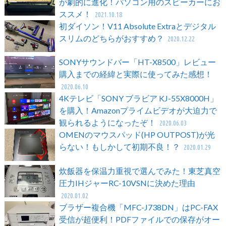
が劇的に進化！パソコン用のスピーカーにお
ススメ！
2021.10.18
初ダイソン！V11 Absolute Extraとデジタル
スリムのどちらがおすすめ？
2020.12.22
SONYサウンドバー「HT-X8500」レビュー
購入までの経緯と実際に使ってみた感想！
2020.06.10
4Kテレビ「SONY ブラビア KJ-55X8000H」
を購入！Amazonプライムビデオが大迫力で
観られるようになったぞ！
2020.06.03
OMENのマウスパッド(HP OUTPOST)が光
らない！もしかして初期不良！？
2020.01.29
炊飯器を保温力重視で選んでみた！東芝真空
圧力IHジャーRC-10VSNに決めた理由
2020.01.02
ブラザー複合機「MFC-J738DN」はPC-FAX
受信が超便利！PDFファイルでの保存がオー