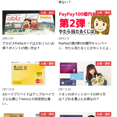
体ない？
お得・便利
お得・便利
2018.3.29
2019.2.12
アルビスPontaカードはどれくらいお
PayPayの第2弾100億円キャンペー
得？ポイントの使い方は？
ン、やたら当たるくじがホントによ…
お得・便利
お得・便利
2017.12.25
2017.11.26
dカードプリペイドはアップルペイで
イオンのポイントカードの作り方
どんな感じ？Suicaとの決定的な違
は？どれを選ぶとお得なの？
い…
お得・便利
お得・便利