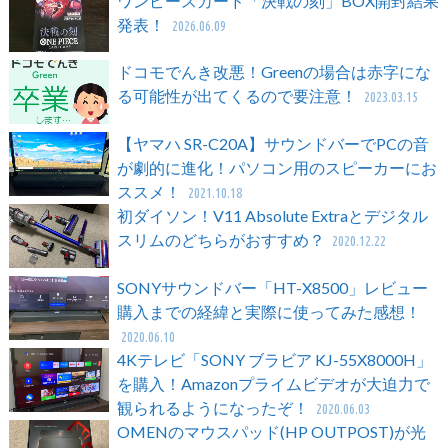
ワンピースカード「決戦の刻」BOX開封結果
発表！
2026.06.09
ドコモでんき改悪！Greenの場合は赤字にな
る可能性が出てくるので要注意！
2023.03.15
【ヤマハ SR-C20A】サウンドバーでPCの音
が劇的に進化！パソコン用のスピーカーにお
ススメ！
2021.10.18
初ダイソン！V11 Absolute Extraとデジタル
スリムのどちらがおすすめ？
2020.12.22
SONYサウンドバー「HT-X8500」レビュー
購入までの経緯と実際に使ってみた感想！
2020.06.10
4Kテレビ「SONY ブラビア KJ-55X8000H」
を購入！Amazonプライムビデオが大迫力で
観られるようになったぞ！
2020.06.03
OMENのマウスパッド(HP OUTPOST)が光