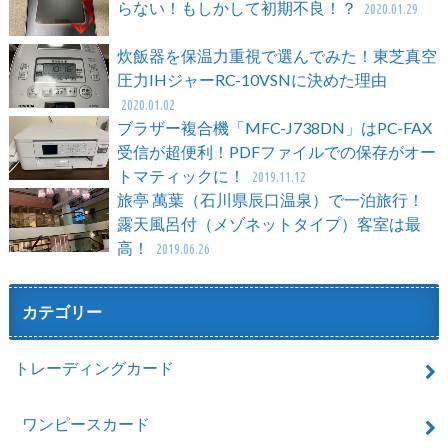
らない！もしかして初期不良！？
2020.01.29
炊飯器を保温力重視で選んでみた！東芝真空
圧力IHジャーRC-10VSNに決めた理由
2020.01.02
ブラザー複合機「MFC-J738DN」はPC-FAX
受信が超便利！PDFファイルでの保存がオー
トマティックに！
2019.11.12
旅亭 萬葉（石川県辰口温泉）で一泊旅行！
露天風呂付（メゾネットタイプ）客室は最
高！
2019.06.26
カテゴリー
トレーディングカード
ワンピースカード