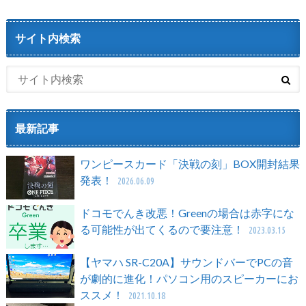
サイト内検索
最新記事
ワンピースカード「決戦の刻」BOX開封結果
発表！
2026.06.09
ドコモでんき改悪！Greenの場合は赤字にな
る可能性が出てくるので要注意！
2023.03.15
【ヤマハ SR-C20A】サウンドバーでPCの音
が劇的に進化！パソコン用のスピーカーにお
ススメ！
2021.10.18