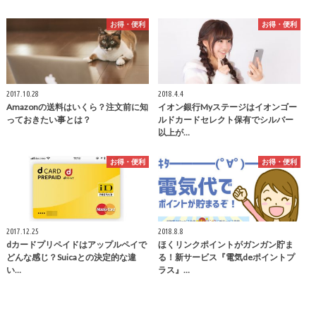
お得・便利
お得・便利
2017.10.28
2018.4.4
Amazonの送料はいくら？注文前に知
イオン銀行Myステージはイオンゴー
っておきたい事とは？
ルドカードセレクト保有でシルバー
以上が…
お得・便利
お得・便利
2017.12.25
2018.8.8
dカードプリペイドはアップルペイで
ほくリンクポイントがガンガン貯ま
どんな感じ？Suicaとの決定的な違
る！新サービス『電気deポイントプ
い…
ラス』…