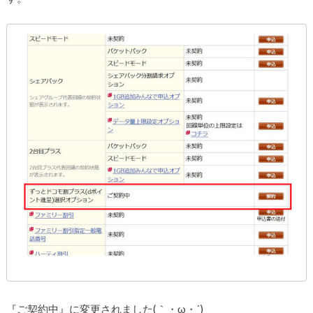
『ご契約中』に変更されました(｀・ω・´)ゞ