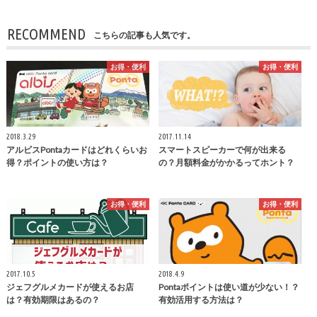
RECOMMEND
こちらの記事も人気です。
お得・便利
お得・便利
2018.3.29
2017.11.14
アルビスPontaカードはどれくらいお
スマートスピーカーで何が出来る
得？ポイントの使い方は？
の？月額料金がかかるってホント？
お得・便利
お得・便利
2017.10.5
2018.4.9
ジェフグルメカードが使えるお店
Pontaポイントは使い道が少ない！？
は？有効期限はあるの？
有効活用する方法は？