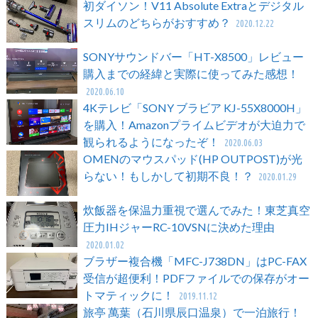
初ダイソン！V11 Absolute Extraとデジタル
スリムのどちらがおすすめ？
2020.12.22
SONYサウンドバー「HT-X8500」レビュー
購入までの経緯と実際に使ってみた感想！
2020.06.10
4Kテレビ「SONY ブラビア KJ-55X8000H」
を購入！Amazonプライムビデオが大迫力で
観られるようになったぞ！
2020.06.03
OMENのマウスパッド(HP OUTPOST)が光
らない！もしかして初期不良！？
2020.01.29
炊飯器を保温力重視で選んでみた！東芝真空
圧力IHジャーRC-10VSNに決めた理由
2020.01.02
ブラザー複合機「MFC-J738DN」はPC-FAX
受信が超便利！PDFファイルでの保存がオー
トマティックに！
2019.11.12
旅亭 萬葉（石川県辰口温泉）で一泊旅行！