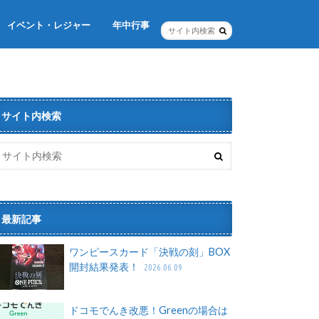
イベント・レジャー
年中行事
年末年始
お正月
節分
バレンタイン・ホワイトデー
イースター
ゴールデンウィーク
クリスマス
サイト内検索
最新記事
ワンピースカード「決戦の刻」BOX
開封結果発表！
2026.06.09
ドコモでんき改悪！Greenの場合は