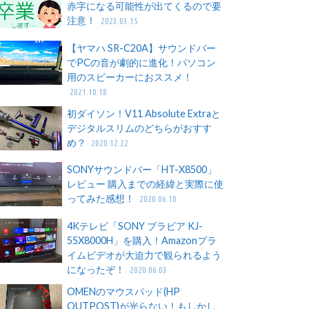
赤字になる可能性が出てくるので要
注意！
2023.03.15
【ヤマハ SR-C20A】サウンドバー
でPCの音が劇的に進化！パソコン
用のスピーカーにおススメ！
2021.10.18
初ダイソン！V11 Absolute Extraと
デジタルスリムのどちらがおすす
め？
2020.12.22
SONYサウンドバー「HT-X8500」
レビュー 購入までの経緯と実際に使
ってみた感想！
2020.06.10
4Kテレビ「SONY ブラビア KJ-
55X8000H」を購入！Amazonプラ
イムビデオが大迫力で観られるよう
になったぞ！
2020.06.03
OMENのマウスパッド(HP
OUTPOST)が光らない！もしかし