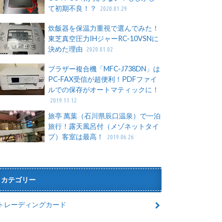
て初期不良！？
2020.01.29
炊飯器を保温力重視で選んでみた！
東芝真空圧力IHジャーRC-10VSNに
決めた理由
2020.01.02
ブラザー複合機「MFC-J738DN」は
PC-FAX受信が超便利！PDFファイ
ルでの保存がオートマティックに！
2019.11.12
旅亭 萬葉（石川県辰口温泉）で一泊
旅行！露天風呂付（メゾネットタイ
プ）客室は最高！
2019.06.26
カテゴリー
トレーディングカード