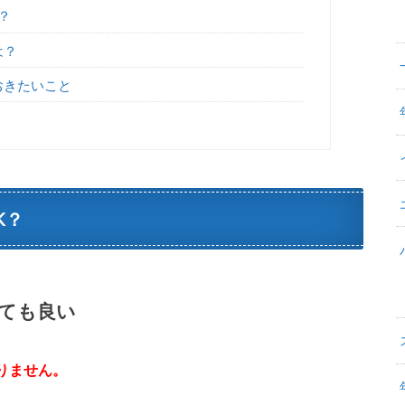
？
は？
おきたいこと
K？
ても良い
りません。