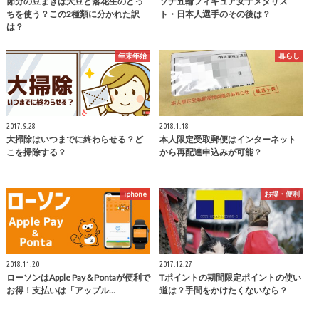
節分の豆まきは大豆と落花生のどっ
ソチ五輪フィギュア女子メダリス
ちを使う？この2種類に分かれた訳
ト・日本人選手のその後は？
は？
年末年始
暮らし
2017.9.28
2018.1.18
大掃除はいつまでに終わらせる？ど
本人限定受取郵便はインターネット
こを掃除する？
から再配達申込みが可能？
iphone
お得・便利
2018.11.20
2017.12.27
ローソンはApple Pay＆Pontaが便利で
Tポイントの期間限定ポイントの使い
お得！支払いは「アップル…
道は？手間をかけたくないなら？