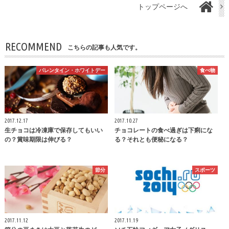
トップページへ
RECOMMEND
こちらの記事も人気です。
バレンタイン・ホワイトデー
食べ物
2017.12.17
2017.10.27
生チョコは冷凍庫で保存してもいい
チョコレートの食べ過ぎは下痢にな
の？賞味期限は伸びる？
る？それとも便秘になる？
節分
スポーツ
2017.11.12
2017.11.19