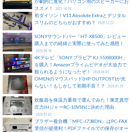
が劇的に進化！パソコン用のスピーカーにお
ススメ！
2021.10.18
初ダイソン！V11 Absolute Extraとデジタル
スリムのどちらがおすすめ？
2020.12.22
SONYサウンドバー「HT-X8500」レビュー
購入までの経緯と実際に使ってみた感想！
2020.06.10
4Kテレビ「SONY ブラビア KJ-55X8000H」
を購入！Amazonプライムビデオが大迫力で
観られるようになったぞ！
2020.06.03
OMENのマウスパッド(HP OUTPOST)が光
らない！もしかして初期不良！？
2020.01.29
炊飯器を保温力重視で選んでみた！東芝真空
圧力IHジャーRC-10VSNに決めた理由
2020.01.02
ブラザー複合機「MFC-J738DN」はPC-FAX
受信が超便利！PDFファイルでの保存がオー